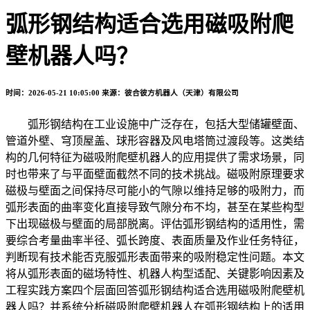
弧形钢结构适合选用磁吸附爬
壁机器人吗？
时间：2026-05-21 10:05:00
来源：彼合彼方机器人（天津）有限公司
弧形钢结构在工业设施中广泛存在，包括大型储罐壁面、
管道外壁、穹顶屋盖、球形容器及风电塔筒过渡段等。这类结
构的几何特征为磁吸附爬壁机器人的应用提供了需求场景，同
时也带来了与平面壁面截然不同的技术挑战。磁吸附原理要求
磁极与壁面之间保持尽可能小的气隙以维持足够的吸附力，而
弧形表面的曲率变化直接导致气隙分布不均，甚至在某些构型
下出现磁极与壁面的局部脱离。评估弧形钢结构的适用性，需
要综合考量曲率半径、弧长跨度、表面质量及作业任务特征，
判断现有技术能否克服弧形表面带来的吸附稳定性问题。本文
将从弧形表面的磁场特性、机器人构型适配、关键影响因素及
工程实践方案四个层面回答弧形钢结构适合选用磁吸附爬壁机
器人吗？并系统分析磁吸附爬壁机器人在弧形钢结构上的适用