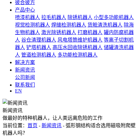
彼合彼方
产品中心
喷漆机器人
拉毛机器人
除锈机器人
小型多功能机器人
视觉检测机器人
焊缝检测机器人
货舱清洗机器人
除海
生物机器人
激光除锈机器人
打磨机器人
罐内防腐机器
人
谷仓清理机器人
风电塔筒维护机器人
等离子切割机
器人
铲塔机器人
高压水回收除锈机器人
储罐清洗机器
人
管道检测机器人
多功能检测机器人
解决方案
新闻资讯
公司新闻
联系我们
EN
新闻资讯
做最好的特种机器人，让人类远离危险的工作
当前位置：
首页
-
新闻资讯
- 弧形钢结构适合选用磁吸附爬壁
机器人吗？