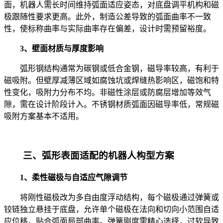
面，机器人需长时间维持弧面适应姿态，对底盘调平机构和磁
极跟随性要求更高。此外，制造公差导致的弧面曲率不一致
性，使标称曲率与实际曲率存在偏差，设计时需预留裕度。
3、壁面材质与厚度影响
弧形钢结构通常为碳钢或低合金钢，磁导率较高，有利于
磁吸附。但壁厚减薄区域如腐蚀坑或焊缝热影响区，磁饱和特
性变化，吸附力分布不均。非磁性涂层或防腐层增加等效气
隙，需在设计阶段计入。不锈钢材质弧面因磁导率低，常规磁
吸附方案基本不适用。
三、弧形表面适配的机器人构型方案
1、柔性磁极与自适应气隙调节
将刚性磁极改为多自由度浮动结构，每个磁极通过弹簧或
铰链独立悬挂于底盘，允许单个磁极在法向和切向小范围自适
应位移，贴合弧面局部曲率。弹簧刚度需精心选择，过软导致