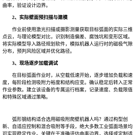
曲率，验证设计边界。
2、实际壁面预扫描与建模
作业前使用激光扫描或摄影测量获取目标弧面的实际三维
点云，与理论模型对比，识别制造偏差、腐蚀坑和变形区域。
将实际模型导入路径规划软件，模拟机器人运行时的磁极气隙
分布，预判风险区域并优化路径。
3、现场逐步加载调试
在目标弧面作业时，从空载低速开始，逐步增加负载和速
度，每阶段检测吸附力裕度和结构应变。确认稳定后转入正常
作业参数。建立该设备的专属运行档案，记录速度、负载限值
和特殊区域通过策略。
弧形钢结构适合选用磁吸附爬壁机器人吗？通过构型创
新、自适应控制和混合吸附等手段，绝大多数工业弧面场景均
可实现稳定作业。关键在于准确评估曲率边界，选择或定制适