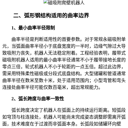
二、弧形钢结构适用的曲率边界
1、最小曲率半径限制
曲率半径是判断适用性的首要参数。对于常规永磁吸附单
元，当弧面曲率半径小于底盘宽度的一半时，边缘气隙过大导
致吸附力丧失，机器人无法稳定附着。工程经验表明，履带式
磁吸附机器人适用的最小曲率半径通常不小于履带接地长度的
零点三倍，轮式机器人不小于轮距的一点五倍。超过此边界，
需采用特殊柔性磁极或分段式底盘结构。大型储罐和管道通常
曲率半径在数米至数十米，处于适用范围内；小型弯管和弯头
连接处曲率半径可能仅数百毫米，超出常规能力。
2、弧长跨度与曲率一致性
弧长跨度决定了机器人在弧面上的持续运行距离。短弧段
如穹顶与柱连接处，机器人可能尚未完成姿态调整即需离开弧
面，技术难度在于过渡而非弧面本身。长弧段如储罐环向壁