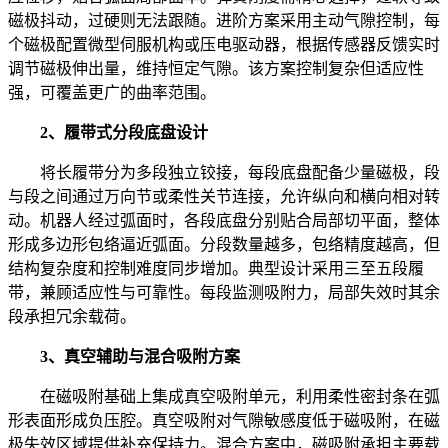
磁极抖动，过硬则无法跟随。进阶方案采用主动气隙控制，每
个磁极配置微型伺服机构或压电驱动器，根据传感器反馈实时
调节磁极伸出量，维持恒定气隙。该方案控制复杂但适应性
强，可覆盖更广的曲率范围。
2、履带式分段底盘设计
将长履带分为多段独立铰接，每段底盘配备少量磁极，段
与段之间通过万向节或柔性关节连接，允许纵向和横向相对转
动。机器人经过弧面时，各段底盘分别贴合局部切平面，整体
形成多边形包络逼近弧面。分段数量越多，包络精度越高，但
结构复杂度和控制难度同步增加。典型设计采用三至五段履
带，兼顾适应性与可靠性。每段监测吸附力，局部失效时其余
段承担冗余载荷。
3、真空辅助与混合吸附方案
在磁吸附基础上集成真空吸附单元，利用柔性密封条在弧
形表面形成负压腔。真空吸附对气隙敏感度低于磁吸附，在磁
极失效区域提供补充保持力。混合方案中，磁吸附承担主要载