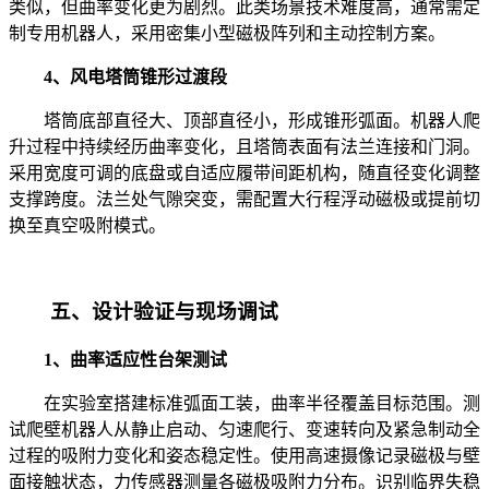
类似，但曲率变化更为剧烈。此类场景技术难度高，通常需定
制专用机器人，采用密集小型磁极阵列和主动控制方案。
4、风电塔筒锥形过渡段
塔筒底部直径大、顶部直径小，形成锥形弧面。机器人爬
升过程中持续经历曲率变化，且塔筒表面有法兰连接和门洞。
采用宽度可调的底盘或自适应履带间距机构，随直径变化调整
支撑跨度。法兰处气隙突变，需配置大行程浮动磁极或提前切
换至真空吸附模式。
五、设计验证与现场调试
1、曲率适应性台架测试
在实验室搭建标准弧面工装，曲率半径覆盖目标范围。测
试爬壁机器人从静止启动、匀速爬行、变速转向及紧急制动全
过程的吸附力变化和姿态稳定性。使用高速摄像记录磁极与壁
面接触状态，力传感器测量各磁极吸附力分布。识别临界失稳