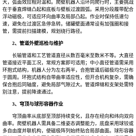
大，弧面效应相对温和。爬壁机器人沿环向爬行时，主要挑战
在于垂直焊缝凸起和底板与壁板过渡圆弧。采用分段履带配合
浮动磁极，可适应环向曲率及局部凸起。作业时保持低速匀
速，避免在过渡区急停急转。储罐壁面通常设有加强圈和接
管，需提前扫描建模，规划绕行路径。
2、管道外壁巡检与维护
长输管道和工艺管道直径从数百毫米至数米不等。大直径
管道接近平面工况，常规方案即可适用；中小直径管道需采用
环抱式结构，机器人分为左右两半，合抱管道后磁极均匀分布
于圆周。环抱式结构自带曲率适应性，但开合机构复杂，需确
保合抱后同轴度，避免局部气隙过大。管道焊缝和支架处需特
别注意，提前降速通过。
3、穹顶与球形容器作业
穹顶曲率从底部至顶部持续变化，且存在经向和纬向双向
曲率。爬壁机器人需具备二维姿态调整能力，底盘采用球铰或
多自由度并联机构，使磁极阵列始终贴合局部曲面。球形容器