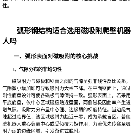
性。
弧形钢结构适合选用磁吸附爬壁机器
人吗
一、弧形表面对磁吸附的核心挑战
1、气隙分布的非均匀性
磁吸附力与磁极和壁面之间的气隙呈强非线性反比关系，
气隙微小增加即可导致吸附力大幅下降。在平面壁面上，通过
刚性底盘设计可使各磁极气隙保持一致。弧形表面上，若采用
平底底盘，仅中心区域磁极贴近壁面，两侧磁极因曲率产生递
增气隙，吸附力分布呈中心强、边缘弱的梯度特征。当边缘气
隙超过临界值，该区域吸附力趋近于零，成为承载盲区。若爬
壁机器人重心偏离中心或受倾覆力矩作用，力流优先传递至吸
附力弱的边缘区域，引发渐进式脱附。