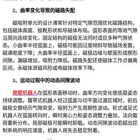
2、曲率变化导致的磁路失配
磁吸附单元的设计通常针对特定气隙范围优化磁路结构，
包括磁体高度、极靴形状和导磁体布局。弧形表面的等效气隙
沿周向连续变化，固定结构的磁极无法同时适应多种气隙状
态。小曲率半径弧面上，磁极可能因过度倾斜导致磁场发散，
磁通密度下降；大曲率半径弧面上，磁极边缘与壁面形成楔形
间隙，漏磁增加，吸附力降低。磁路失配还使磁体工作点偏离
区间，永磁体退磁风险或电磁体效率下降。
3、运动过程中的动态间隙波动
爬壁机器人
在弧形表面移动时，曲率方向变化使底盘姿态
持续调整。履带式机器人经过弧面与切平面过渡区域时，前后
磁极交替经历气隙突变，吸附力产生周期性波动。轮式或足式
机器人在弧面转向时，瞬时离心力和姿态调整力叠加，法向载
荷重新分布，局部磁极可能瞬时卸载。动态间隙波动若超出控
制系统的响应速度，机器人将失去稳定附着。