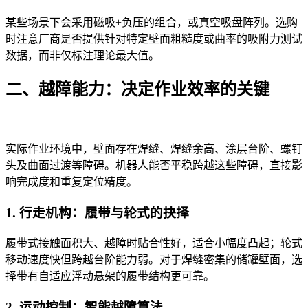
某些场景下会采用磁吸+负压的组合，或真空吸盘阵列。选购
时注意厂商是否提供针对特定壁面粗糙度或曲率的吸附力测试
数据，而非仅标注理论最大值。
二、越障能力：决定作业效率的关键
实际作业环境中，壁面存在焊缝、焊缝余高、涂层台阶、螺钉
头及曲面过渡等障碍。机器人能否平稳跨越这些障碍，直接影
响完成度和重复定位精度。
1. 行走机构：履带与轮式的抉择
履带式接触面积大、越障时贴合性好，适合小幅度凸起；轮式
移动速度快但跨越台阶能力弱。对于焊缝密集的储罐壁面，选
择带有自适应浮动悬架的履带结构更可靠。
2. 运动控制：智能越障算法