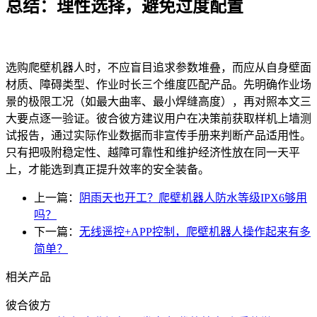
总结：理性选择，避免过度配置
选购爬壁机器人时，不应盲目追求参数堆叠，而应从自身壁面
材质、障碍类型、作业时长三个维度匹配产品。先明确作业场
景的极限工况（如最大曲率、最小焊缝高度），再对照本文三
大要点逐一验证。彼合彼方建议用户在决策前获取样机上墙测
试报告，通过实际作业数据而非宣传手册来判断产品适用性。
只有把吸附稳定性、越障可靠性和维护经济性放在同一天平
上，才能选到真正提升效率的安全装备。
上一篇：
阴雨天也开工？爬壁机器人防水等级IPX6够用
吗？
下一篇：
无线遥控+APP控制，爬壁机器人操作起来有多
简单？
相关产品
彼合彼方